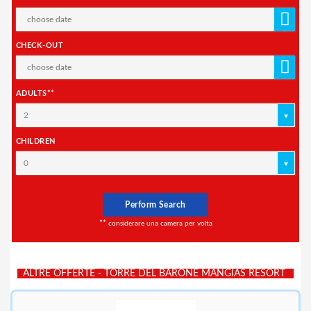
CHECK-OUT
ADULTS**
2
CHILDREN
0
Perform Search
**
considerare una camera per volta
ALTRE OFFERTE - TORRE DEL BARONE MANGIAS RESORT