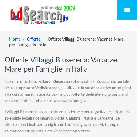
Home
Offerte
Offerte Villaggi Bluserena: Vacanze Mare
per Famiglie in Italia
Offerte Villaggi Bluserena: Vacanze
Mare per Famiglie in Italia
Scopri le
offerte sui villaggi Bluserena
selezionate da
Bedsearch
, portale
del
tour operator VediVacanze
specializzato in
vacanze estive nei migliori
villaggi sul mare
. In questa pagina trovi
offerte dedicate
a uno dei brand
più apprezzati in Italia per le
vacanze in famiglia
.
I
villaggi Bluserena
sono strutture moderne e ben organizzate, situate in
splendide località balneari
di
Sicilia
,
Calabria
,
Puglia
e
Sardegna
. Le
offerte sono ideali per famiglie con bambini, grazie a servizi completi,
animazione strutturata e ampie spiagge attrezzate.