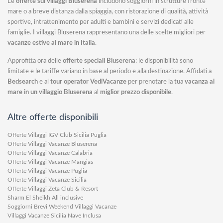
Le
offerte sui villaggi Bluserena
includono soggiorni in strutture fronte
mare o a breve distanza dalla spiaggia, con ristorazione di qualità, attività
sportive, intrattenimento per adulti e bambini e servizi dedicati alle
famiglie. I villaggi Bluserena rappresentano una delle scelte migliori per
vacanze estive al mare in Italia
.
Approfitta ora delle
offerte speciali Bluserena
: le disponibilità sono
limitate e le tariffe variano in base al periodo e alla destinazione. Affidati a
Bedsearch
e al
tour operator VediVacanze
per prenotare la tua
vacanza al
mare in un villaggio Bluserena
al
miglior prezzo disponibile
.
Altre offerte disponibili
Offerte Villaggi IGV Club Sicilia Puglia
Offerte Villaggi Vacanze Bluserena
Offerte Villaggi Vacanze Calabria
Offerte Villaggi Vacanze Mangias
Offerte Villaggi Vacanze Puglia
Offerte Villaggi Vacanze Sicilia
Offerte Villaggi Zeta Club & Resort
Sharm El Sheikh All inclusive
Soggiorni Brevi Weekend Villaggi Vacanze
Villaggi Vacanze Sicilia Nave Inclusa