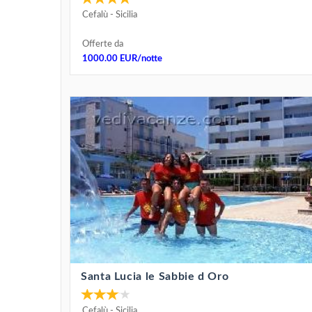
Cefalù
-
Sicilia
Offerte da
1000.00 EUR/notte
Santa Lucia le Sabbie d Oro
Cefalù
-
Sicilia