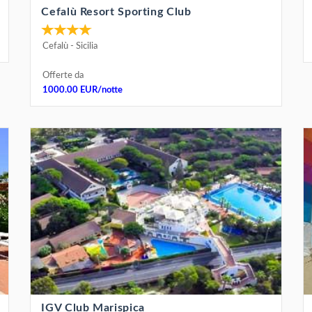
Cefalù Resort Sporting Club
Cefalù
-
Sicilia
Offerte da
1000.00 EUR/notte
IGV Club Marispica