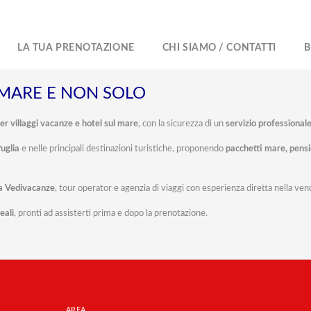
LA TUA PRENOTAZIONE
CHI SIAMO / CONTATTI
B
 MARE E NON SOLO
er villaggi vacanze e hotel sul mare
, con la sicurezza di un
servizio professionale
Puglia
e nelle principali destinazioni turistiche, proponendo
pacchetti mare, pensio
da Vedivacanze
, tour operator e agenzia di viaggi con esperienza diretta nella ven
eali
, pronti ad assisterti prima e dopo la prenotazione.
AREA