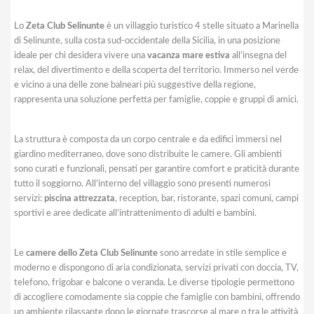
Lo
Zeta Club Selinunte
è un villaggio turistico 4 stelle situato a Marinella
di Selinunte, sulla costa sud-occidentale della Sicilia, in una posizione
ideale per chi desidera vivere una
vacanza mare estiva
all’insegna del
relax, del divertimento e della scoperta del territorio. Immerso nel verde
e vicino a una delle zone balneari più suggestive della regione,
rappresenta una soluzione perfetta per famiglie, coppie e gruppi di amici.
La struttura è composta da un corpo centrale e da edifici immersi nel
giardino mediterraneo, dove sono distribuite le camere. Gli ambienti
sono curati e funzionali, pensati per garantire comfort e praticità durante
tutto il soggiorno. All’interno del villaggio sono presenti numerosi
servizi:
piscina attrezzata
, reception, bar, ristorante, spazi comuni, campi
sportivi e aree dedicate all’intrattenimento di adulti e bambini.
Le
camere dello Zeta Club Selinunte
sono arredate in stile semplice e
moderno e dispongono di aria condizionata, servizi privati con doccia, TV,
telefono, frigobar e balcone o veranda. Le diverse tipologie permettono
di accogliere comodamente sia coppie che famiglie con bambini, offrendo
un ambiente rilassante dopo le giornate trascorse al mare o tra le attività