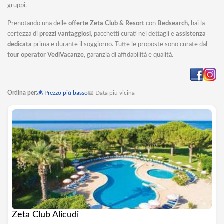
gruppi.
Prenotando una delle
offerte Zeta Club & Resort
con
Bedsearch
, hai la
certezza di
prezzi vantaggiosi
, pacchetti curati nei dettagli e
assistenza
dedicata
prima e durante il soggiorno. Tutte le proposte sono curate dal
tour operator VediVacanze
, garanzia di affidabilità e qualità.
Ordina per:
💰 Prezzo più basso
📅 Data più vicina
Zeta Club Alicudi