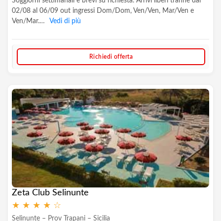
Soggiorni settimanali e brevi su richiesta. Arrivi liberi tranne dal
02/08 al 06/09 out ingressi Dom/Dom, Ven/Ven, Mar/Ven e
Ven/Mar.…
Vedi di più
Richiedi offerta
Zeta Club Selinunte
★
★
★
★
☆
Selinunte – Prov Trapani – Sicilia