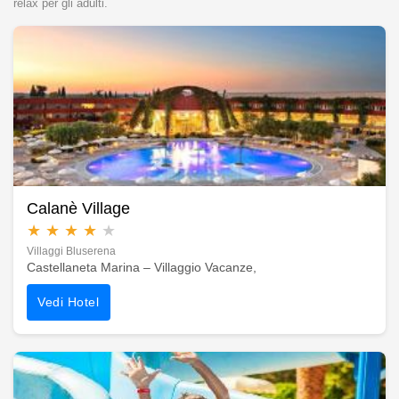
relax per gli adulti.
Calanè Village
★
★
★
★
★
Villaggi Bluserena
Castellaneta Marina – Villaggio Vacanze,
Vedi Hotel