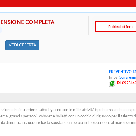
ENSIONE COMPLETA
Richiedi offerta
VEDI OFFERTA
PREVENTIVO FA
Info?
Scrivi emai
Tel 092544
zione che intrattiene tutto il giorno con le mille attività tipiche ma anche con pi
a, grandi spettacoli, cabaret e balletti con un occhio di riguardo per il talento d
e da dimenticare; oppure basta spostarsi un pò più in là o scendere al mare per i