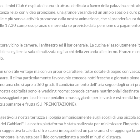
olfo. Il mini Club è ospitato in una struttura dedicata a fianco della palazzina centra
a stanza relax con video proiezione, una grande veranda ed un ampio spazio sicuro 
ille e più sono e attività promosse dalla nostra animazione, che si prenderà cura de
no alle 17.30 compreso pranzo e merenda se previsto dalla pensione o a pagamento 
ttura vicino le camere, l'anfiteatro ed il bar centrale. La cucina e' assolutamente it
bile scegliere la sala climatizzata o gli archi della veranda all'esterno. Pranzo e c
lo.
on uno stile vintage ma con un proprio carattere, tutte dotate di bagno con vasca
l mare. Il clima particolarmente favorevole concede notti fresche e giornate piene 
orama che si apre a 360 gradi. Il condizionamento dell' aria segue degli orari pre
lla nostra ospitalità sono le wedding rooms: comode camere matrimoniali destinate 
na massaggiante per la schiena e pedaliera massaggiante per le vostre estremità l
 drinks,spumante e frutta (SU PRENOTAZIONE).
ggestivo,la nostra terrazza si poggia armoniosamente sugli scogli di una piccola a
 dei Gabbiani". La nostra piattaforma è stata realizzata per minimizzare l'impatto
 suggestiva la caletta offre scorci impagabili ed un panorama che raggiunge la p
enotare la navetta per il lido convenzionato a pochi minuti di distanza.