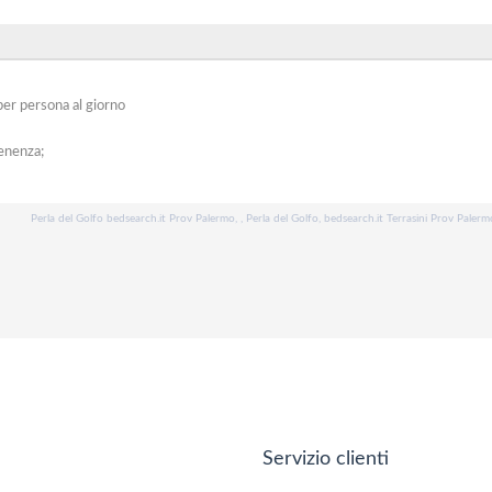
per persona al giorno
enenza;
Perla del Golfo bedsearch.it Prov Palermo, , Perla del Golfo, bedsearch.it Terrasini Prov Palerm
Servizio clienti