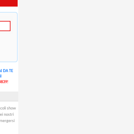
I DA TE
l
0839!
ccoli show
ei nostri
mmergersi