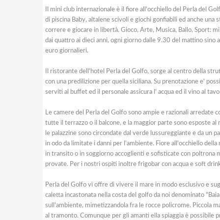
Il mini club internazionale è il fiore all'occhiello del Perla del G
di piscina Baby, altalene scivoli e giochi gonfiabili ed anche un
correre e giocare in libertà. Gioco, Arte, Musica, Ballo, Sport: m
dai quattro ai dieci anni, ogni giorno dalle 9.30 del mattino si
euro giornalieri.
Il ristorante dell'hotel Perla del Golfo, sorge al centro della stru
con una predilizione per quella siciliana. Su prenotazione e' possi
serviti al buffet ed il personale assicura l' acqua ed il vino al tavo
Le camere del Perla del Golfo sono ampie e razionali arredate c
tutte il terrazzo o il balcone, e la maggior parte sono esposte a
le palazzine sono circondate dal verde lussureggiante e da un pan
in odo da limitate i danni per l'ambiente. Fiore all'occhiello de
in transito o in soggiorno accoglienti e sofisticate con poltro
provate. Per i nostri ospiti inoltre frigobar con acqua e soft
Perla del Golfo vi offre di vivere il mare in modo esclusivo e su
caletta incastonata nella costa del golfo da noi denominato "Baia
sull'ambiente, mimetizzandola fra le rocce policrome. Piccola ma
al tramonto. Comunque per gli amanti ella spiaggia è possibile pr