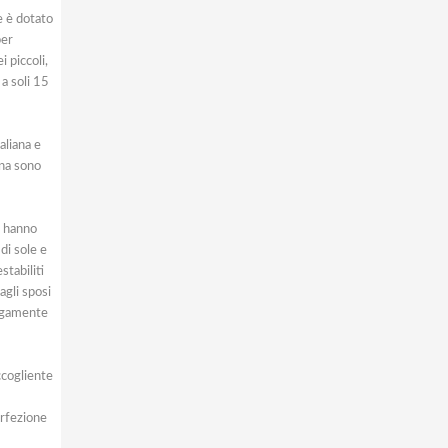
le è dotato
per
i piccoli,
a soli 15
aliana e
ena sono
: hanno
di sole e
stabiliti
agli sposi
ungamente
ccogliente
erfezione