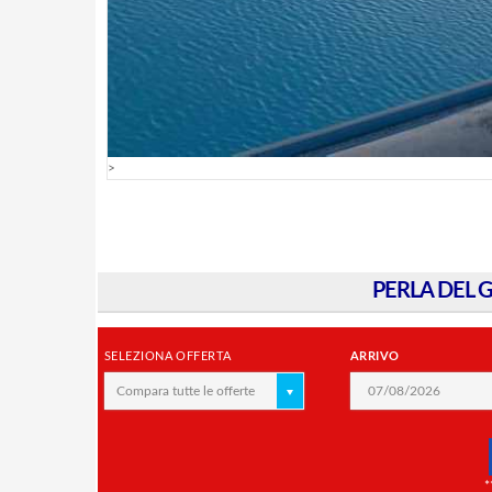
>
PERLA DEL G
SELEZIONA OFFERTA
ARRIVO
Compara tutte le offerte
*