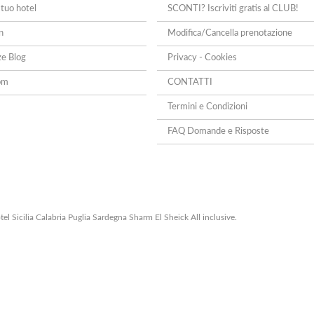
 tuo hotel
SCONTI? Iscriviti gratis al CLUB!
n
Modifica/Cancella prenotazione
ze Blog
Privacy - Cookies
om
CONTATTI
Termini e Condizioni
FAQ Domande e Risposte
el Sicilia Calabria Puglia Sardegna Sharm El Sheick All inclusive.