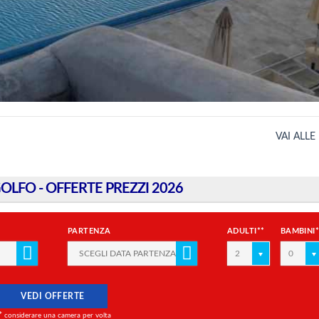
VAI ALLE
OLFO - OFFERTE PREZZI 2026
PARTENZA
ADULTI**
BAMBINI
2
0
VEDI OFFERTE
*
considerare una camera per volta