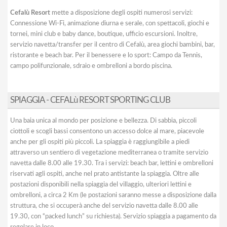
Cefalù Resort
mette a disposizione degli ospiti numerosi servizi:
Connessione Wi-Fi, animazione diurna e serale, con spettacoli, giochi e
tornei, mini club e baby dance, boutique, ufficio escursioni. Inoltre,
servizio navetta/transfer per il centro di Cefalù, area giochi bambini, bar,
ristorante e beach bar. Per il benessere e lo sport: Campo da Tennis,
campo polifunzionale, sdraio e ombrelloni a bordo piscina.
SPIAGGIA - CEFALù RESORT SPORTING CLUB
Una baia unica al mondo per posizione e bellezza. Di sabbia, piccoli
ciottoli e scogli bassi consentono un accesso dolce al mare, piacevole
anche per gli ospiti più piccoli. La spiaggia è raggiungibile a piedi
attraverso un sentiero di vegetazione mediterranea o tramite servizio
navetta dalle 8.00 alle 19.30. Tra i servizi: beach bar, lettini e ombrelloni
riservati agli ospiti, anche nel prato antistante la spiaggia. Oltre alle
postazioni disponibili nella spiaggia del villaggio, ulteriori lettini e
ombrelloni, a circa 2 Km (le postazioni saranno messe a disposizione dalla
struttura, che si occuperà anche del servizio navetta dalle 8.00 alle
19.30, con “packed lunch” su richiesta). Servizio spiaggia a pagamento da