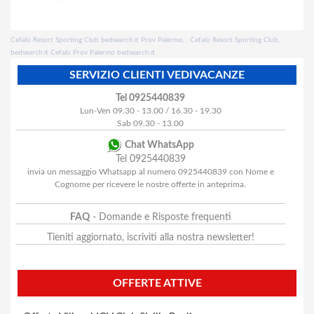
Cefalù Resort Sporting Club bedsearch.it Prov Palermo, , Cefalù Resort Sporting Club,
bedsearch.it Cefalù Prov Palermo bedsearch.it
SERVIZIO CLIENTI VEDIVACANZE
Tel 0925440839
Lun-Ven 09.30 - 13.00 / 16.30 - 19.30
Sab 09.30 - 13.00
Chat WhatsApp
Tel 0925440839
invia un messaggio Whatsapp al numero 0925440839 con Nome e
Cognome per ricevere le nostre offerte in anteprima.
FAQ
- Domande e Risposte frequenti
Tieniti aggiornato, iscriviti alla nostra newsletter!
OFFERTE ATTIVE