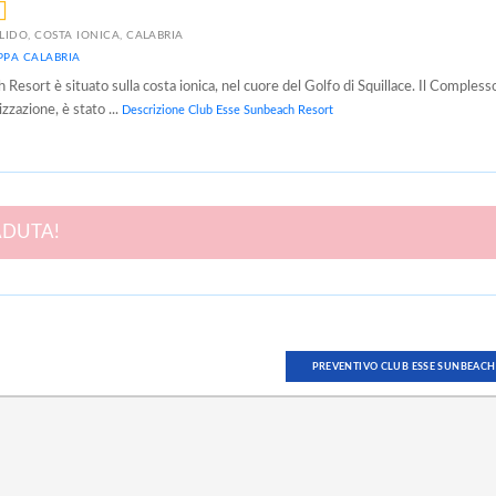
LIDO, COSTA IONICA, CALABRIA
PPA CALABRIA
 Resort è situato sulla costa ionica, nel cuore del Golfo di Squillace. Il Complesso
zzazione, è stato ...
Descrizione Club Esse Sunbeach Resort
ADUTA!
PREVENTIVO CLUB ESSE SUNBEACH