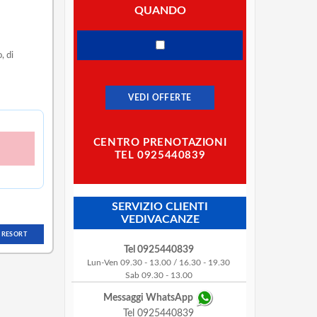
QUANDO
, di
VEDI OFFERTE
CENTRO PRENOTAZIONI
TEL 0925440839
SERVIZIO CLIENTI
VEDIVACANZE
 RESORT
Tel 0925440839
Lun-Ven 09.30 - 13.00 / 16.30 - 19.30
Sab 09.30 - 13.00
Messaggi WhatsApp
Tel 0925440839