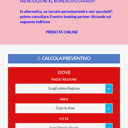
PRENOTAZIONI AL NUMERO 0925440839!
In alternativa, se cercate pernottamenti e non 'pacchetti',
potete consultare il nostro booking partner cliccando sul
seguente indirizzo:
PRENOTA ONLINE
CALCOLA PREVENTIVO
DOVE
PAESE/REGIONE
Scegli prima Regione
AREA
- Tutte le Aree
CITTÀ