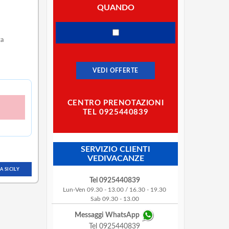
QUANDO
za
VEDI OFFERTE
CENTRO PRENOTAZIONI
TEL 0925440839
SERVIZIO CLIENTI
VEDIVACANZE
 SICILY
Tel 0925440839
Lun-Ven 09.30 - 13.00 / 16.30 - 19.30
Sab 09.30 - 13.00
Messaggi WhatsApp
Tel 0925440839