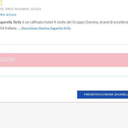
IA, PROV PALERMO, SICILIA
PA SICILIA
arella Sicily
è un raffinato hotel 4 stelle del Gruppo Domina, brand di eccellen
ità italiana. ...
Descrizione Domina Zagarella Sicily
ADUTA!
PREVENTIVO DOMINA ZAGARELLA