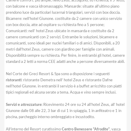
Camere comfort: più ampie, nello Zeus, accolgono, su richiesta, il 5°letto,
con balcone e vasca idromassaggio. Mansarde: situate all’ultimo piano
prendono luce da particolari lucernai triangolari, servizi con box doccia.
Bicamere: nell’hotel Giunone. costituite da 2 camere con unico servizio
con box doccia, atte ad ospitare su richiesta fino a 5 persone;
Comunicanti: nell’ hotel Zeus ubicate in mansarda e costituite da 2
camere comunicanti con 2 servizi. Entrambe le soluzioni, bicamere e
comunicanti, sono ideali per nuclei familiari o di amici. Disponibili, a 20
metri dall’hotel Zeus, camere con giardino per famiglie con animali.
Disponibilità sempre su richiesta. Per finire, in entrambi gli hotel, camere
standard a 2 letti a norma CEE adatti anche a persone diversamente abili.
Nel Corte dei Greci Resort & Spa sono a disposizione i seguenti
ristoranti
: ristorante Demetra nell’ hotel Zeus e ristorante Dafne
nell’hotel Giunone. in entrambi il servizio è a buffet arricchito con piatti
tipici regionali ed alcuna serate a tema. Acqua e vino sempre inclusi.
Servizi e attrezzature:
Ricevimento 24 ore su 24 all’hotel Zeus, all’ hotel
Giunone dalle 08 alle 22, 3 bar di cui 1 in spiaggia, 1 in anfiteatro e 1 in
piscina, parcheggio interno ombreggiato e incustodito.
All’interno del Resort curatissimo
Centro Benessere “Afrodite”
, vasca