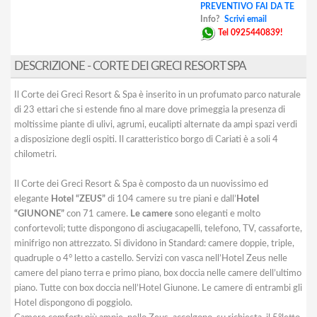
PREVENTIVO FAI DA TE
Info?
Scrivi email
Tel 0925440839!
DESCRIZIONE - CORTE DEI GRECI RESORT SPA
Il Corte dei Greci Resort & Spa è inserito in un profumato parco naturale
di 23 ettari che si estende fino al mare dove primeggia la presenza di
moltissime piante di ulivi, agrumi, eucalipti alternate da ampi spazi verdi
a disposizione degli ospiti. Il caratteristico borgo di Cariati è a soli 4
chilometri.
Il Corte dei Greci Resort & Spa è composto da un nuovissimo ed
elegante
Hotel “ZEUS”
di 104 camere su tre piani e dall’
Hotel
“GIUNONE”
con 71 camere.
Le camere
sono eleganti e molto
confortevoli; tutte dispongono di asciugacapelli, telefono, TV, cassaforte,
minifrigo non attrezzato. Si dividono in Standard: camere doppie, triple,
quadruple o 4° letto a castello. Servizi con vasca nell’Hotel Zeus nelle
camere del piano terra e primo piano, box doccia nelle camere dell’ultimo
piano. Tutte con box doccia nell’Hotel Giunone. Le camere di entrambi gli
Hotel dispongono di poggiolo.