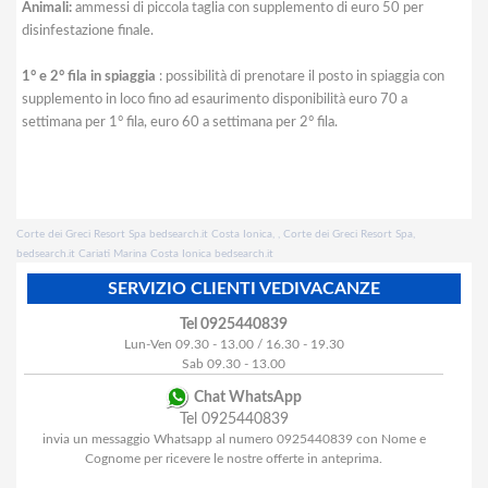
Animali:
ammessi di piccola taglia con supplemento di euro 50 per
disinfestazione finale.
1° e 2° fila in spiaggia
: possibilità di prenotare il posto in spiaggia con
supplemento in loco fino ad esaurimento disponibilità euro 70 a
settimana per 1° fila, euro 60 a settimana per 2° fila.
Corte dei Greci Resort Spa bedsearch.it Costa Ionica, , Corte dei Greci Resort Spa,
bedsearch.it Cariati Marina Costa Ionica bedsearch.it
SERVIZIO CLIENTI VEDIVACANZE
Tel 0925440839
Lun-Ven 09.30 - 13.00 / 16.30 - 19.30
Sab 09.30 - 13.00
Chat WhatsApp
Tel 0925440839
invia un messaggio Whatsapp al numero 0925440839 con Nome e
Cognome per ricevere le nostre offerte in anteprima.