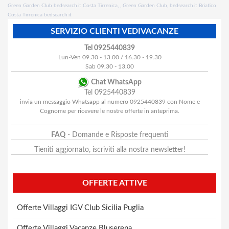
Green Garden Club bedsearch.it Costa Tirrenica, , Green Garden Club, bedsearch.it Briatico
Costa Tirrenica bedsearch.it
SERVIZIO CLIENTI VEDIVACANZE
Tel 0925440839
Lun-Ven 09.30 - 13.00 / 16.30 - 19.30
Sab 09.30 - 13.00
Chat WhatsApp
Tel 0925440839
invia un messaggio Whatsapp al numero 0925440839 con Nome e
Cognome per ricevere le nostre offerte in anteprima.
FAQ
- Domande e Risposte frequenti
Tieniti aggiornato, iscriviti alla nostra newsletter!
OFFERTE ATTIVE
Offerte Villaggi IGV Club Sicilia Puglia
Offerte Villaggi Vacanze Bluserena