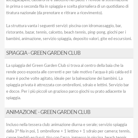
asciugacapelli, cassaforte e salottino nel patio. Prevede la sistemazione
in prima o seconda fila in spiaggia e scelta giornaliera di un quotidiano di
tiratura nazionale (da prenotare e ritirare a ricevimento).
La struttura vanta i seguenti servizi: piscina con idromassaggio, bar,
ristorante, bazar, tennis, calcetto, beach tennis, ping-pong, giochi per i
bambini, animazione, servizio spiaggia, deposito valori, gite ed escursioni.
SPIAGGIA - GREEN GARDEN CLUB
La spiaggia del Green Garden Club si trova al centro della baia che la
rende poco esposta alle correnti e per tale motivo l’acqua è più calda ed il
mare è poche volte agitato, ideale per la balneazione dei bambini. La
spiaggia privata è attrezzata con ombrelloni, sdraio e lettini. Servizio bar
e docce. Per i più piccoli un grazioso parco giochi su prato adiacente la
spiaggia.
ANIMAZIONE - GREEN GARDEN CLUB
Incluso nella tessera club: animazione diurna e serale; servizio spiaggia
dalla 3° fila in poi, 1 ombrellone + 1 lettino + 1 sdraio per camera; tennis,
canoe (pedalò escluso), tiro con l’arco, ingresso in piscina, beach tennis,