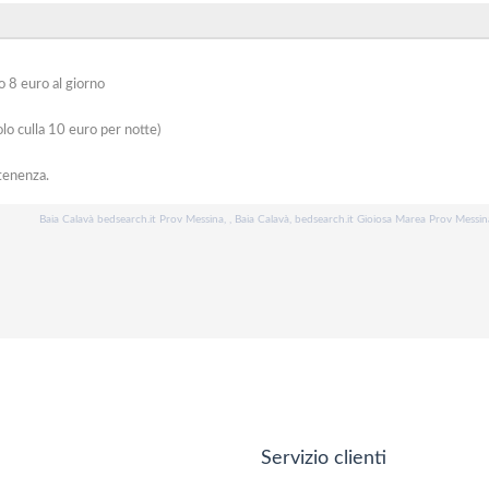
o 8 euro al giorno
nolo culla 10 euro per notte)
tenenza.
Baia Calavà bedsearch.it Prov Messina, , Baia Calavà, bedsearch.it Gioiosa Marea Prov Messin
Servizio clienti