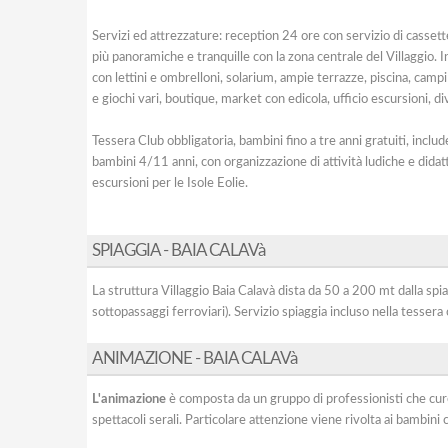
Servizi ed attrezzature: reception 24 ore con servizio di cassett
più panoramiche e tranquille con la zona centrale del Villaggio. I
con lettini e ombrelloni, solarium, ampie terrazze, piscina, campi
e giochi vari, boutique, market con edicola, ufficio escursioni, d
Tessera Club obbligatoria, bambini fino a tre anni gratuiti, includ
bambini 4/11 anni, con organizzazione di attività ludiche e didatt
escursioni per le Isole Eolie.
SPIAGGIA - BAIA CALAVà
La struttura Villaggio Baia Calavà dista da 50 a 200 mt dalla spiag
sottopassaggi ferroviari). Servizio spiaggia incluso nella tessera 
ANIMAZIONE - BAIA CALAVà
L'animazione
è composta da un gruppo di professionisti che curerà
spettacoli serali. Particolare attenzione viene rivolta ai bambini 