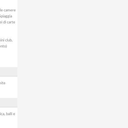
o le camere
Spiaggia
i di carte
ini club,
ento)
mite
a, balli e