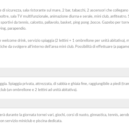
e di sicurezza, sala ristorante sul mare, 2 bar, tabacchi, 2 ascensori che collegan
noltre, sala TV multifunzionale, animazione diurna e serale, mini club, anfiteatro. 
 sportivi da tennis, calcetto, pallavolo, basket, ping pong ,bocce. Gazebo per torne
iving, parapendio.
e welcome drink, servizio spiaggia (2 lettini + 1 ombrellone per unità abitativa), m
iche da svolgere all’interno dell’area mini club. Possibilità di effettuare (a pagam
gia. Spiaggia privata, attrezzata, di sabbia e ghiaia fine, raggiungibile a piedi (tra
club (un ombrellone e 2 lettini ad unità abitativa).
 durante la giornata tornei vari, giochi, corsi di nuoto, ginnastica, tennis, aerobic
con servizio miniclub e piscina dedicata.