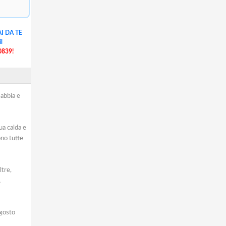
I DA TE
l
0839!
sabbia e
ua calda e
ono tutte
ltre,
A
agosto