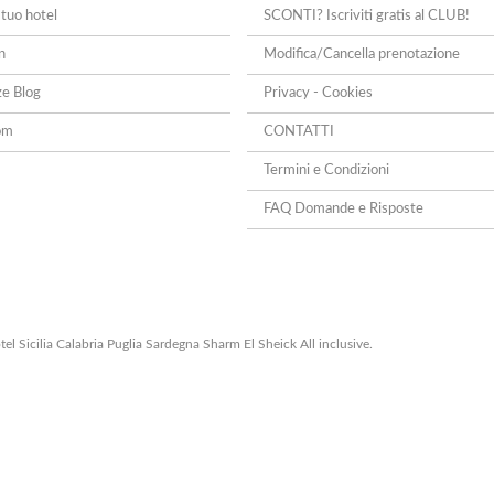
 tuo hotel
SCONTI? Iscriviti gratis al CLUB!
n
Modifica/Cancella prenotazione
ze Blog
Privacy - Cookies
om
CONTATTI
Termini e Condizioni
FAQ Domande e Risposte
el Sicilia Calabria Puglia Sardegna Sharm El Sheick All inclusive.