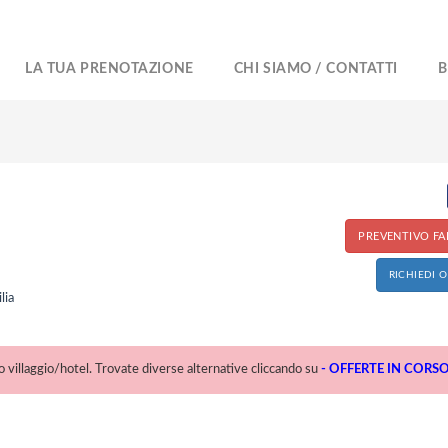
LA TUA PRENOTAZIONE
CHI SIAMO / CONTATTI
B
PREVENTIVO FAI
RICHIEDI 
lia
villaggio/hotel. Trovate diverse alternative cliccando su
- OFFERTE IN CORSO