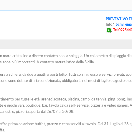
PREVENTIVO FA
Info?
Scrivi emai
Tel 092544
n mare cristallino a diretto contatto con la spiaggia. Un chilometro di spiaggia di 
e zone più importanti. A contatto naturalistico della Sicilia.
a a schiera, da due a quattro posti letto. Tutti con ingresso e servizi privati, acq
lcune sono dotate di aria condizionata, obbligatoria nei mesi di luglio e agosto e s
rtimento per tutte le età: arenadiscoteca, piscina, campi da tennis, ping-pong. Ino
te e giochi vari, boutique, bar, tavola calda self-service, pizzeria e video games. 
llacanestro, pizzeria aperta dal 26/07 al 30/08.
offre prima colazione buffet, pranzo e cena serviti al tavolo. Dal 31 Luglio al 28 
ffa.