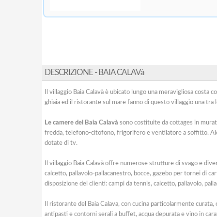
DESCRIZIONE - BAIA CALAVà
Il villaggio Baia Calavà è ubicato lungo una meravigliosa costa co
ghiaia ed il ristorante sul mare fanno di questo villaggio una tra l
Le camere del Baia Calavà
sono costituite da cottages in muratur
fredda, telefono-citofono, frigorifero e ventilatore a soffitto. A
dotate di tv.
Il villaggio Baia Calavà offre numerose strutture di svago e dive
calcetto, pallavolo-pallacanestro, bocce, gazebo per tornei di car
disposizione dei clienti: campi da tennis, calcetto, pallavolo, pa
Il ristorante del Baia Calava, con cucina particolarmente curata, 
antipasti e contorni serali a buffet, acqua depurata e vino in cara