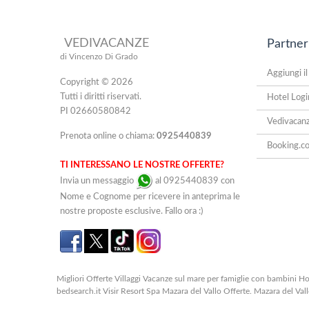
VEDIVACANZE
Partner
di Vincenzo Di Grado
Aggiungi il
Copyright © 2026
Tutti i diritti riservati.
Hotel Logi
PI 02660580842
Vedivacan
Prenota online o chiama:
0925440839
Booking.c
TI INTERESSANO LE NOSTRE OFFERTE?
Invia un messaggio
al 0925440839 con
Nome e Cognome per ricevere in anteprima le
nostre proposte esclusive. Fallo ora :)
Migliori Offerte Villaggi Vacanze sul mare per famiglie con bambini Hot
bedsearch.it Visir Resort Spa Mazara del Vallo Offerte. Mazara del Val