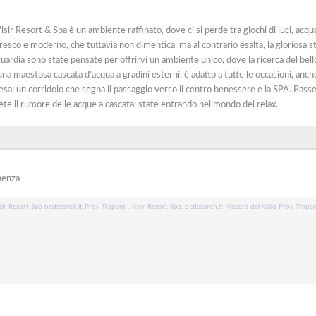
isir Resort & Spa è un ambiente raffinato, dove ci si perde tra giochi di luci, acq
sco e moderno, che tuttavia non dimentica, ma al contrario esalta, la gloriosa st
uardia sono state pensate per offrirvi un ambiente unico, dove la ricerca del bello
a una maestosa cascata d’acqua a gradini esterni, è adatto a tutte le occasioni, anche
resa: un corridoio che segna il passaggio verso il centro benessere e la SPA. Pass
ete il rumore delle acque a cascata: state entrando nel mondo del relax.
nenza
sir Resort Spa bedsearch.it Prov Trapani, , Visir Resort Spa, bedsearch.it Mazara del Vallo Prov Trapan