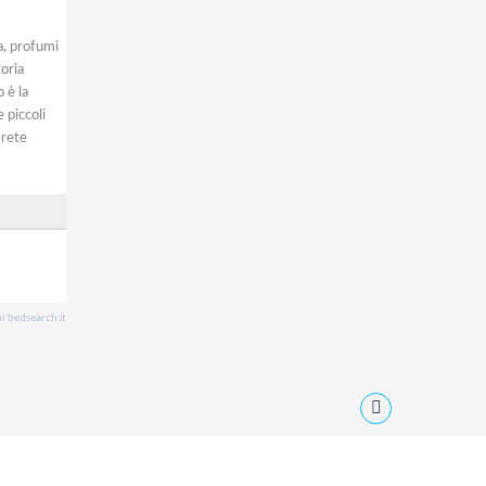
ua, profumi
oria
 è la
 piccoli
erete
i bedsearch.it