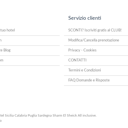
Servizio clienti
 tuo hotel
SCONTI? Iscriviti gratis al CLUB!
n
Modifica/Cancella prenotazione
ze Blog
Privacy - Cookies
om
CONTATTI
Termini e Condizioni
FAQ Domande e Risposte
el Sicilia Calabria Puglia Sardegna Sharm El Sheick All inclusive.
lo