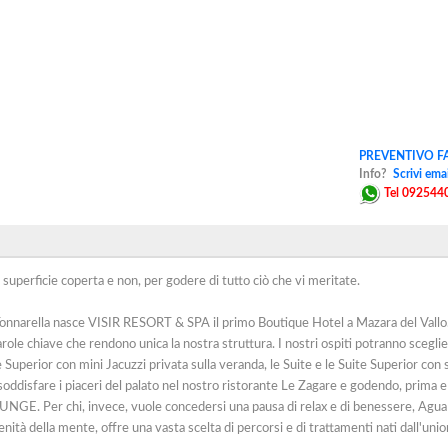
PREVENTIVO FA
Info?
Scrivi emai
Tel 092544
uperficie coperta e non, per godere di tutto ciò che vi meritate.
 Tonnarella nasce VISIR RESORT & SPA il primo Boutique Hotel a Mazara del Vallo
parole chiave che rendono unica la nostra struttura. I nostri ospiti potranno sceglie
Superior con mini Jacuzzi privata sulla veranda, le Suite e le Suite Superior con 
ddisfare i piaceri del palato nel nostro ristorante Le Zagare e godendo, prima 
GE. Per chi, invece, vuole concedersi una pausa di relax e di benessere, Agua 
nità della mente, offre una vasta scelta di percorsi e di trattamenti nati dall'uni