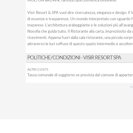
MOLTON BROWN, famosa casa cosmetica londinese.
Visir Resort & SPA vuol dire ricercatezza, eleganza e design. Il V
di essenze e trasparenze. Un mondo interpretato con sguardo fre
mazarese. L’architettura arabeggiante e le soluzioni più all’avang
filosofia che guida tutto. Il Ristorante alla carta, impreziosito d
ricevimenti. Appena fuori dalla sala ristorante, una piccola sorp
attraverso le luci soffuse di questo spazio intermedio e ascolter
POLITICHE/CONDIZIONI - VISIR RESORT SPA
ALTRI COSTI:
Tassa comunale di soggiorno se prevista dal comune di apparte
Vi