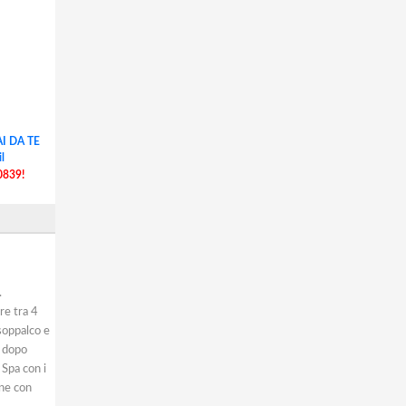
I DA TE
l
0839!
.
re tra 4
soppalco e
e dopo
Spa con i
one con