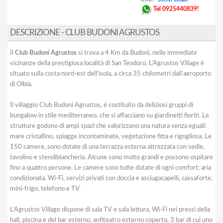
Tel 0925440839!
DESCRIZIONE - CLUB BUDONI AGRUSTOS
Il
Club Budoni Agrustos
si trova a 4 Km da Budoni, nelle immediate
vicinanze della prestigiosa località di San Teodoro, L’Agrustos Village è
situato sulla costa nord-est dell’isola, a circa 35 chilometri dall’aeroporto
di Olbia.
Il villaggio Club Budoni Agrustos, è costituito da deliziosi gruppi di
bungalow in stile mediterraneo, che si affacciano su giardinetti fioriti. Le
strutture godono di ampi spazi che valorizzano una natura senza eguali:
mare cristallino, spiagge incontaminate, vegetazione fitta e rigogliosa. Le
150 camere, sono dotate di una terrazza esterna attrezzata con sedie,
tavolino e stendibiancheria. Alcune sono molto grandi e possono ospitare
fino a quattro persone. Le camere sono tutte dotate di ogni comfort: aria
condizionata, Wi-Fi, servizi privati con doccia e asciugacapelli, cassaforte,
mini-frigo, telefono e TV.
L’Agrustos Village dispone di sala TV e sala lettura, Wi-Fi nei pressi della
hall, piscina e del bar esterno, anfiteatro esterno coperto, 3 bar di cui uno