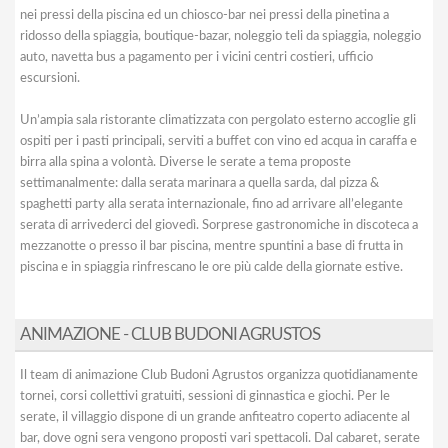
nei pressi della piscina ed un chiosco-bar nei pressi della pinetina a
ridosso della spiaggia, boutique-bazar, noleggio teli da spiaggia, noleggio
auto, navetta bus a pagamento per i vicini centri costieri, ufficio
escursioni.
Un’ampia sala ristorante climatizzata con pergolato esterno accoglie gli
ospiti per i pasti principali, serviti a buffet con vino ed acqua in caraffa e
birra alla spina a volontà. Diverse le serate a tema proposte
settimanalmente: dalla serata marinara a quella sarda, dal pizza &
spaghetti party alla serata internazionale, fino ad arrivare all’elegante
serata di arrivederci del giovedì. Sorprese gastronomiche in discoteca a
mezzanotte o presso il bar piscina, mentre spuntini a base di frutta in
piscina e in spiaggia rinfrescano le ore più calde della giornate estive.
ANIMAZIONE - CLUB BUDONI AGRUSTOS
Il team di animazione Club Budoni Agrustos organizza quotidianamente
tornei, corsi collettivi gratuiti, sessioni di ginnastica e giochi. Per le
serate, il villaggio dispone di un grande anfiteatro coperto adiacente al
bar, dove ogni sera vengono proposti vari spettacoli. Dal cabaret, serate