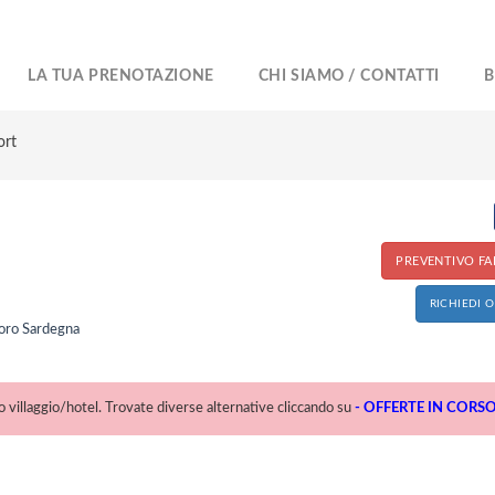
LA TUA PRENOTAZIONE
CHI SIAMO / CONTATTI
B
ort
PREVENTIVO FAI
RICHIEDI 
uoro Sardegna
villaggio/hotel. Trovate diverse alternative cliccando su
- OFFERTE IN CORSO