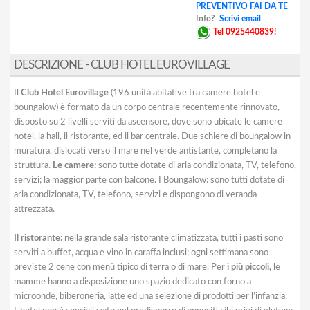
PREVENTIVO FAI DA TE
Info?
Scrivi email
Tel 0925440839!
DESCRIZIONE - CLUB HOTEL EUROVILLAGE
Il
Club Hotel Eurovillage
(196 unità abitative tra camere hotel e
boungalow) è formato da un corpo centrale recentemente rinnovato,
disposto su 2 livelli serviti da ascensore, dove sono ubicate le camere
hotel, la hall, il ristorante, ed il bar centrale. Due schiere di boungalow in
muratura, dislocati verso il mare nel verde antistante, completano la
struttura.
Le camere:
sono tutte dotate di aria condizionata, TV, telefono,
servizi; la maggior parte con balcone. I Boungalow: sono tutti dotate di
aria condizionata, TV, telefono, servizi e dispongono di veranda
attrezzata.
Il ristorante:
nella grande sala ristorante climatizzata, tutti i pasti sono
serviti a buffet, acqua e vino in caraffa inclusi; ogni settimana sono
previste 2 cene con menù tipico di terra o di mare. Per
i più piccoli,
le
mamme hanno a disposizione uno spazio dedicato con forno a
microonde, biberoneria, latte ed una selezione di prodotti per l’infanzia.