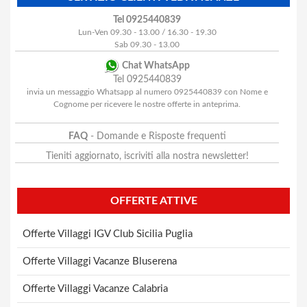
Tel 0925440839
Lun-Ven 09.30 - 13.00 / 16.30 - 19.30
Sab 09.30 - 13.00
Chat WhatsApp
Tel 0925440839
invia un messaggio Whatsapp al numero 0925440839 con Nome e
Cognome per ricevere le nostre offerte in anteprima.
FAQ
- Domande e Risposte frequenti
Tieniti aggiornato, iscriviti alla nostra newsletter!
OFFERTE ATTIVE
Offerte Villaggi IGV Club Sicilia Puglia
Offerte Villaggi Vacanze Bluserena
Offerte Villaggi Vacanze Calabria