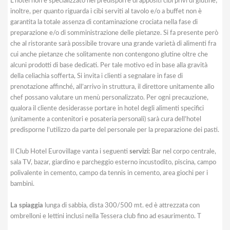
L’hotel non è specializzato nel predisporre di appositi cibi privi di glutine;
inoltre, per quanto riguarda i cibi serviti al tavolo e/o a buffet non è
garantita la totale assenza di contaminazione crociata nella fase di
preparazione e/o di somministrazione delle pietanze. Si fa presente però
che al ristorante sarà possibile trovare una grande varietà di alimenti fra
cui anche pietanze che solitamente non contengono glutine oltre che
alcuni prodotti di base dedicati. Per tale motivo ed in base alla gravità
della celiachia sofferta, Si invita i clienti a segnalare in fase di
prenotazione affinché, all’arrivo in struttura, il direttore unitamente allo
chef possano valutare un menù personalizzato. Per ogni precauzione,
qualora il cliente desiderasse portare in hotel degli alimenti specifici
(unitamente a contenitori e posateria personali) sarà cura dell’hotel
predisporne l’utilizzo da parte del personale per la preparazione dei pasti.
Il Club Hotel Eurovillage vanta i seguenti
servizi:
Bar nel corpo centrale,
sala TV, bazar, giardino e parcheggio esterno incustodito, piscina, campo
polivalente in cemento, campo da tennis in cemento, area giochi per i
bambini.
La spiaggia
lunga di sabbia, dista 300/500 mt. ed è attrezzata con
ombrelloni e lettini inclusi nella Tessera club fino ad esaurimento. T