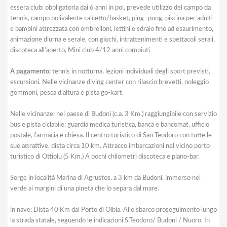
essera club: obbligatoria dai 6 anni in poi, prevede utilizzo del campo da
tennis, campo polivalente calcetto/basket, ping- pong, piscina per adulti
e bambini attrezzata con ombrelloni, lettini e sdraio fino ad esaurimento,
animazione diurna e serale, con giochi, intrattenimenti e spettacoli serali,
discoteca all’aperto, Mini club 4/12 anni compiuti
A pagamento:
tennis in notturna, lezioni individuali degli sport previsti,
escursioni. Nelle vicinanze diving center con rilascio brevetti, noleggio
gommoni, pesca d’altura e pista go-kart.
Nelle vicinanze: nel paese di Budoni (c.a. 3 Km.) raggiungibile con servizio
bus e pista ciclabile: guardia medica turistica, banca e bancomat, ufficio
postale, farmacia e chiesa. Il centro turistico di San Teodoro con tutte le
sue attrattive, dista circa 10 km. Attracco imbarcazioni nel vicino porto
turistico di Ottiolu (5 Km.) A pochi chilometri discoteca e piano-bar.
Sorge in località Marina di Agrustos, a 3 km da Budoni, immerso nel
verde ai margini di una pineta che lo separa dal mare.
in nave: Dista 40 Km dal Porto di Olbia. Allo sbarco proseguimento lungo
la strada statale, seguendo le indicazioni S.Teodoro/ Budoni / Nuoro. In