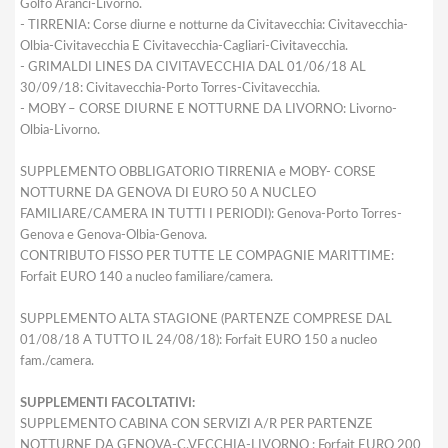
Golfo Aranci-Livorno.
- TIRRENIA: Corse diurne e notturne da Civitavecchia: Civitavecchia-
Olbia-Civitavecchia E Civitavecchia-Cagliari-Civitavecchia.
- GRIMALDI LINES DA CIVITAVECCHIA DAL 01/06/18 AL
30/09/18: Civitavecchia-Porto Torres-Civitavecchia.
- MOBY – CORSE DIURNE E NOTTURNE DA LIVORNO: Livorno-
Olbia-Livorno.
SUPPLEMENTO OBBLIGATORIO TIRRENIA e MOBY- CORSE
NOTTURNE DA GENOVA DI EURO 50 A NUCLEO
FAMILIARE/CAMERA IN TUTTI I PERIODI): Genova-Porto Torres-
Genova e Genova-Olbia-Genova.
CONTRIBUTO FISSO PER TUTTE LE COMPAGNIE MARITTIME:
Forfait EURO 140 a nucleo familiare/camera.
SUPPLEMENTO ALTA STAGIONE (PARTENZE COMPRESE DAL
01/08/18 A TUTTO IL 24/08/18): Forfait EURO 150 a nucleo
fam./camera.
SUPPLEMENTI FACOLTATIVI:
SUPPLEMENTO CABINA CON SERVIZI A/R PER PARTENZE
NOTTURNE DA GENOVA-C.VECCHIA-LIVORNO : Forfait EURO 200