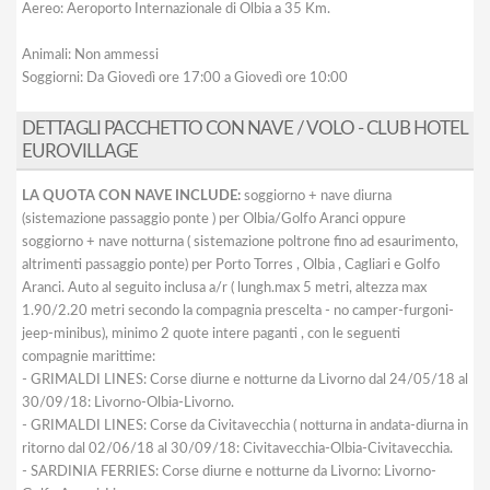
Aereo: Aeroporto Internazionale di Olbia a 35 Km.
Animali: Non ammessi
Soggiorni: Da Giovedì ore 17:00 a Giovedì ore 10:00
DETTAGLI PACCHETTO CON NAVE / VOLO - CLUB HOTEL
EUROVILLAGE
LA QUOTA CON NAVE INCLUDE:
soggiorno + nave diurna
(sistemazione passaggio ponte ) per Olbia/Golfo Aranci oppure
soggiorno + nave notturna ( sistemazione poltrone fino ad esaurimento,
altrimenti passaggio ponte) per Porto Torres , Olbia , Cagliari e Golfo
Aranci. Auto al seguito inclusa a/r ( lungh.max 5 metri, altezza max
1.90/2.20 metri secondo la compagnia prescelta - no camper-furgoni-
jeep-minibus), minimo 2 quote intere paganti , con le seguenti
compagnie marittime:
- GRIMALDI LINES: Corse diurne e notturne da Livorno dal 24/05/18 al
30/09/18: Livorno-Olbia-Livorno.
- GRIMALDI LINES: Corse da Civitavecchia ( notturna in andata-diurna in
ritorno dal 02/06/18 al 30/09/18: Civitavecchia-Olbia-Civitavecchia.
- SARDINIA FERRIES: Corse diurne e notturne da Livorno: Livorno-