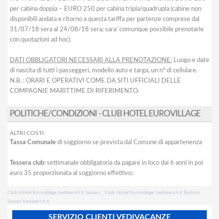
per cabina doppia – EURO 250 per cabina tripla/quadrupla (cabine non
disponibili andata e ritorno a questa tariffa per partenze comprese dal
31/07/18 sera al 24/08/18 sera; sara’ comunque possibile prenotarle
con quotazioni ad hoc).
DATI OBBLIGATORI NECESSARI ALLA PRENOTAZIONE:
Luogo e date
di nascita di tutti i passeggeri, modello auto e targa, un n° di cellulare.
N.B. : ORARI E OPERATIVI COME DA SITI UFFICIALI DELLE
COMPAGNIE MARITTIME DI RIFERIMENTO.
POLITICHE/CONDIZIONI - CLUB HOTEL EUROVILLAGE
ALTRI COSTI:
Tassa Comunale
di soggiorno se prevista dal Comune di appartenenza
Tessera club:
settimanale obbligatoria da pagare in loco dai 6 anni in poi
euro 35 proporzionata al soggiorno effettivo;
Club Hotel Eurovillage bedsearch.it Sassari, , Club Hotel Eurovillage, bedsearch.it Budoni
Sassari bedsearch.it
SERVIZIO CLIENTI VEDIVACANZE