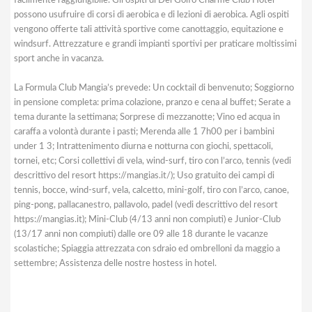
facilmente raggiungibile. Gli ospiti di Del Golfo Charme Club Hotel
possono usufruire di corsi di aerobica e di lezioni di aerobica. Agli ospiti
vengono offerte tali attività sportive come canottaggio, equitazione e
windsurf. Attrezzature e grandi impianti sportivi per praticare moltissimi
sport anche in vacanza.
La Formula Club Mangia’s prevede: Un cocktail di benvenuto; Soggiorno
in pensione completa: prima colazione, pranzo e cena al buffet; Serate a
tema durante la settimana; Sorprese di mezzanotte; Vino ed acqua in
caraffa a volontà durante i pasti; Merenda alle 1 7h00 per i bambini
under 1 3; Intrattenimento diurna e notturna con giochi, spettacoli,
tornei, etc; Corsi collettivi di vela, wind-surf, tiro con l’arco, tennis (vedi
descrittivo del resort https://mangias.it/); Uso gratuito dei campi di
tennis, bocce, wind-surf, vela, calcetto, mini-golf, tiro con l’arco, canoe,
ping-pong, pallacanestro, pallavolo, padel (vedi descrittivo del resort
https://mangias.it); Mini-Club (4/13 anni non compiuti) e Junior-Club
(13/17 anni non compiuti) dalle ore 09 alle 18 durante le vacanze
scolastiche; Spiaggia attrezzata con sdraio ed ombrelloni da maggio a
settembre; Assistenza delle nostre hostess in hotel.