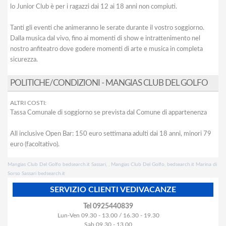
lo Junior Club è per i ragazzi dai 12 ai 18 anni non compiuti.
Tanti gli eventi che animeranno le serate durante il vostro soggiorno.
Dalla musica dal vivo, fino ai momenti di show e intrattenimento nel
nostro anfiteatro dove godere momenti di arte e musica in completa
sicurezza.
POLITICHE/CONDIZIONI - MANGIAS CLUB DEL GOLFO
ALTRI COSTI:
Tassa Comunale di soggiorno se prevista dal Comune di appartenenza
All inclusive Open Bar: 150 euro settimana adulti dai 18 anni, minori 79
euro (facoltativo).
Mangias Club Del Golfo bedsearch.it Sassari, , Mangias Club Del Golfo, bedsearch.it Marina di
Sorso Sassari bedsearch.it
SERVIZIO CLIENTI VEDIVACANZE
Tel 0925440839
Lun-Ven 09.30 - 13.00 / 16.30 - 19.30
Sab 09.30 - 13.00