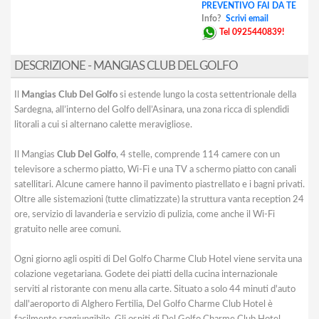
PREVENTIVO FAI DA TE
Info?
Scrivi email
Tel 0925440839!
DESCRIZIONE - MANGIAS CLUB DEL GOLFO
Il
Mangias Club Del Golfo
si estende lungo la costa settentrionale della
Sardegna, all’interno del Golfo dell’Asinara, una zona ricca di splendidi
litorali a cui si alternano calette meravigliose.
Il Mangias
Club Del Golfo
, 4 stelle, comprende 114 camere con un
televisore a schermo piatto, Wi-Fi e una TV a schermo piatto con canali
satellitari. Alcune camere hanno il pavimento piastrellato e i bagni privati.
Oltre alle sistemazioni (tutte climatizzate) la struttura vanta reception 24
ore, servizio di lavanderia e servizio di pulizia, come anche il Wi-Fi
gratuito nelle aree comuni.
Ogni giorno agli ospiti di Del Golfo Charme Club Hotel viene servita una
colazione vegetariana. Godete dei piatti della cucina internazionale
serviti al ristorante con menu alla carte. Situato a solo 44 minuti d'auto
dall'aeroporto di Alghero Fertilia, Del Golfo Charme Club Hotel è