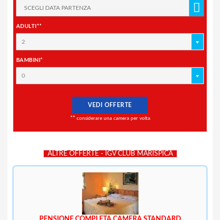
ADULTI**
2
BAMBINI*
0
VEDI OFFERTE
**
considerare una camera per volta
ALTRE OFFERTE - IGV CLUB MARISPICA
PENSIONE COMPLETA CAMERA STANDARD