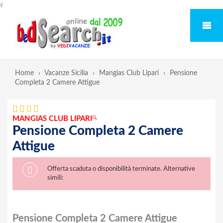
ÿ
Home
›
Vacanze Sicilia
›
Mangias Club Lipari
›
Pensione
Completa 2 Camere Attigue
MANGIAS CLUB LIPARI
🔍
Pensione Completa 2 Camere
Attigue
Offerta scaduta o disponibilità terminate. Alternative
simili:
Pensione Completa 2 Camere Attigue