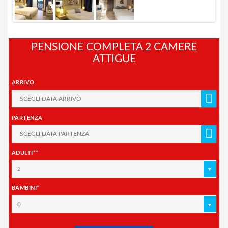
PENSIONE COMPLETA 2 CAMERE
ATTIGUE
ARRIVO
PARTENZA
ADULTI**
2
BAMBINI*
0