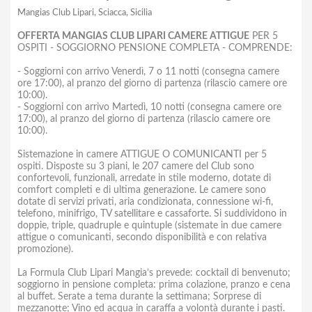
Mangias Club Lipari, Sciacca, Sicilia
OFFERTA MANGIAS CLUB LIPARI CAMERE ATTIGUE
PER 5
OSPITI - SOGGIORNO PENSIONE COMPLETA - COMPRENDE:
- Soggiorni con arrivo Venerdì, 7 o 11 notti (consegna camere
ore 17:00), al pranzo del giorno di partenza (rilascio camere ore
10:00).
- Soggiorni con arrivo Martedì, 10 notti (consegna camere ore
17:00), al pranzo del giorno di partenza (rilascio camere ore
10:00).
Sistemazione in camere ATTIGUE O COMUNICANTI per 5
ospiti. Disposte su 3 piani, le 207 camere del Club sono
confortevoli, funzionali, arredate in stile moderno, dotate di
comfort completi e di ultima generazione. Le camere sono
dotate di servizi privati, aria condizionata, connessione wi-fi,
telefono, minifrigo, TV satellitare e cassaforte. Si suddividono in
doppie, triple, quadruple e quintuple (sistemate in due camere
attigue o comunicanti, secondo disponibilità e con relativa
promozione).
La Formula Club Lipari Mangia’s prevede: cocktail di benvenuto;
soggiorno in pensione completa: prima colazione, pranzo e cena
al buffet. Serate a tema durante la settimana; Sorprese di
mezzanotte; Vino ed acqua in caraffa a volontà durante i pasti.