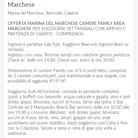
Marchese
Marina del Marchese, Botricello, Calabria
OFFERTA MARINA DEL MARCHESE CAMERE FAMILY AREA
MARCHESE
PER SOGGIORNI SETTIMANALI CON ARRIVO E
PARTENZA DI SABATO - COMPRENDE:
Ingressi e partenze Sab/Sab. Soggiorni liberi e/o Ingressi liberi su
richiesta.
Ingresso con cena, Termine servizi con colazione giorno partenza.
Check-in: dalle ore 14:00; Check-out: entro le ore 10:00.
Sistemazione in camere Family con 4/5/6 posti letto, composti
da 2 camere comunicanti, una matrimoniale e una singola, con
possibilità di aggiunta 4°/5°/6°.
Soggiorno Soft All Inclusive: consiste in pensione completa
(pasti a buffet) con bevande: acqua naturale e gasata, vino e soft
drinks (pepsi, limonata, succhi di frutta, birra) alla spina. Il Bar
Centrale ed il Marquesito Beach Bar servono dalle ore 10:00 alle
ore 19:00 a consumo illimitato: soft drinks (pepsi, limonata,
succhi di frutta, birra), vino, amari, grappe ed uno snak
quotidiano (ad orario stabilito). Inizio soggiorno con Cena e fine
con la Colazione. Serate a tema e cena di gala una volta a
settimana.