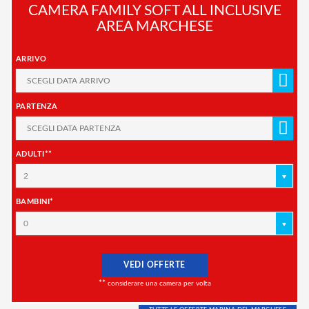
CAMERA FAMILY SOFT ALL INCLUSIVE
AREA MARCHESE
ARRIVO
PARTENZA
ADULTI**
2
BAMBINI*
0
VEDI OFFERTE
**
considerare una camera per volta