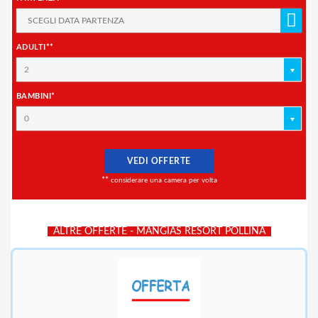
ADULTI**
2
BAMBINI*
0
VEDI OFFERTE
**
considerare una camera per volta
ALTRE OFFERTE - MANGIAS RESORT POLLINA