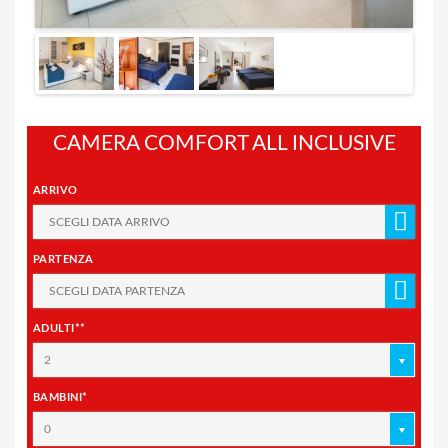
CAMERA COMFORT ALL INCLUSIVE
ARRIVO
PARTENZA
ADULTI**
2
BAMBINI*
0