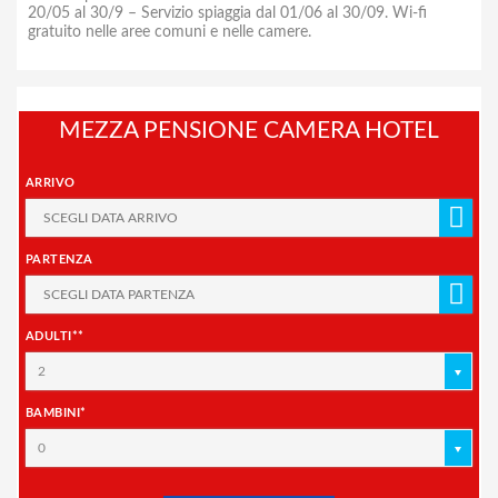
20/05 al 30/9 – Servizio spiaggia dal 01/06 al 30/09. Wi-fi
gratuito nelle aree comuni e nelle camere.
MEZZA PENSIONE CAMERA HOTEL
ARRIVO
PARTENZA
ADULTI**
2
BAMBINI*
0